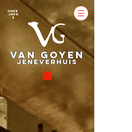
Onze
jnvr
s
VAN GOYEN
JENEVERHUIS