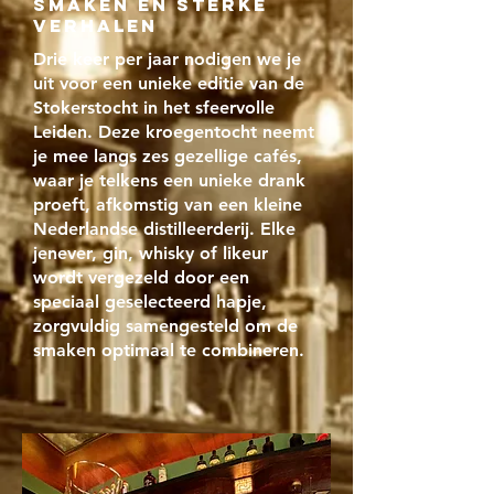
smaken en STERKE
verhalen
Drie keer per jaar nodigen we je
uit voor een unieke editie van de
Stokerstocht in het sfeervolle
Leiden. Deze kroegentocht neemt
je mee langs zes gezellige cafés,
waar je telkens een unieke drank
proeft, afkomstig van een kleine
Nederlandse distilleerderij. Elke
jenever, gin, whisky of likeur
wordt vergezeld door een
speciaal geselecteerd hapje,
zorgvuldig samengesteld om de
smaken optimaal te combineren.