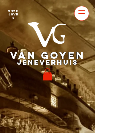
Onze
jnvr
s
VAN GOYEN
JENEVERHUIS