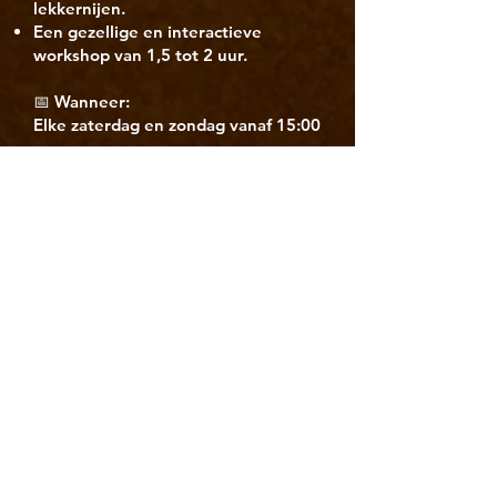
lekkernijen.
Een gezellige en interactieve
workshop van 1,5 tot 2 uur.
📅 Wanneer:
Elke zaterdag en zondag vanaf 15:00
uur
👥 Aantal deelnemers:
Te boeken voor groepen van 6 tot 8
personen
💶 Kosten:
€39,50 per persoon
Proost op een middag vol
gezelligheid, creativiteit en smaak!
🥂
BOEKEN