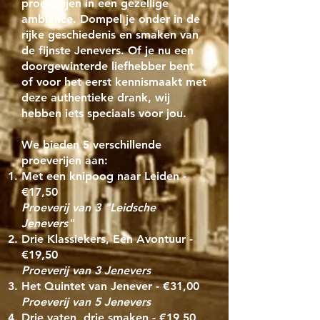
proeverijen in een gezellige
ambiance. Dompel je onder in de
rijke geschiedenis en smaken van
de fijnste Jenevers. Of je nu een
doorgewinterde liefhebber bent
of voor het eerst kennismaakt met
deze authentieke drank, wij
hebben iets speciaals voor jou.
We bieden 5 verschillende
proeverijen aan:
Met een knipoog naar Leiden -
€17,50
Proeverij van 3 "Leidsche
Jenevers"
Drie Klassiekers, Eén Avontuur -
€19,50
Proeverij van 3 Jenevers
Het Quintet van Jenever - €31,00
Proeverij van 5 Jenevers
Drie vaten, drie smaken - €19,50