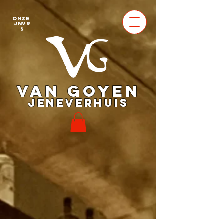
Onze
jnvr
s
VAN GOYEN
JENEVERHUIS