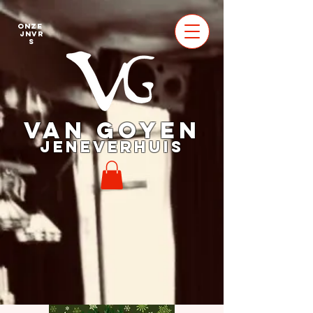
Onze
jnvr
s
VAN GOYEN
JENEVERHUIS