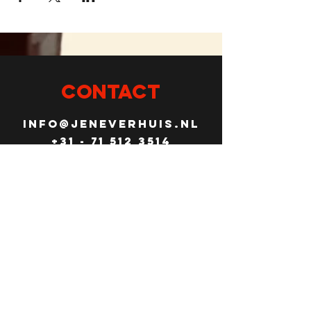
CONTACT
info@Jeneverhuis.nl
+31 - 71 512 3514
Connect
volg ons op
social media
Schoolsteeg 4
leiden