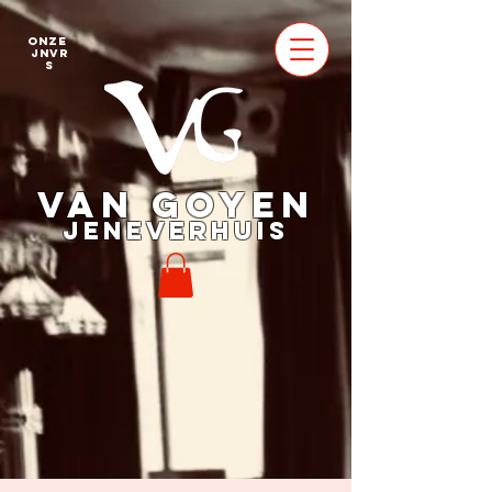
Onze
jnvr
s
VAN GOYEN
JENEVERHUIS