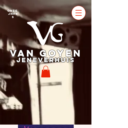
Onze
jnvr
s
VAN GOYEN
JENEVERHUIS