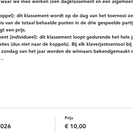
n waar we mee werken (een dagklassement en een algemeen
oppel)
: dit klassement wordt op de dag van het toernooi ze
s van de totaal behaalde punten in de drie gespeelde partij
gt een prijs.
nt (individueel)
: dit klassement loopt gedurende het hele 
aties (dus niet naar de koppels). Bij elk klaverjastoernooi b
 zondag van het jaar worden de winnaars bekendgemaakt na
n…
Prijs
2026
€ 10,00