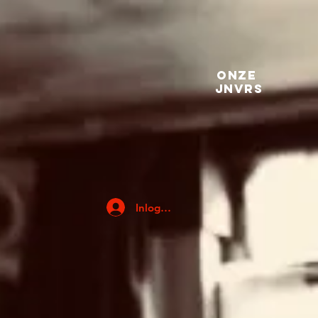
Onze
jnvrs
Inloggen