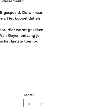
 klassement):
lf gespeeld. De winnaar 
en. Het koppel dat als 
jaar. Hier wordt gekeken 
ij Van Goyen ontvang je 
 het laatste toernooi. 
Aantal
0