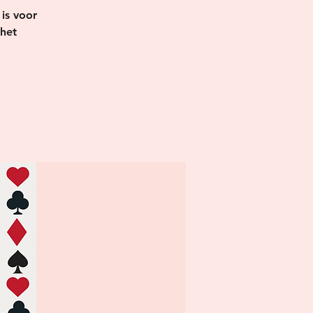
 is voor
 het