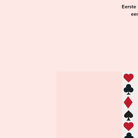
Eerste 
een