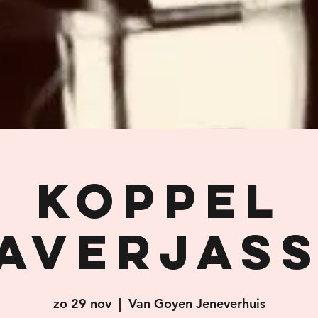
Koppel
averjas
zo 29 nov
  |  
Van Goyen Jeneverhuis