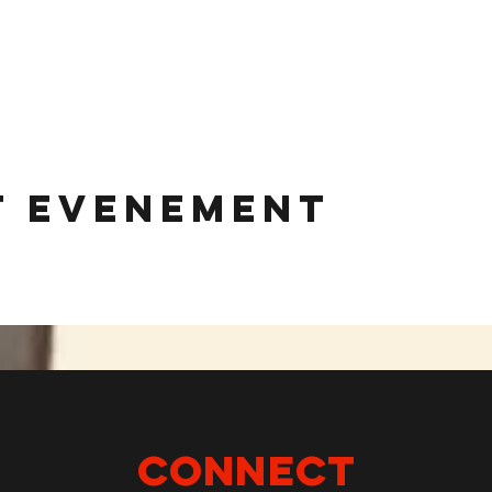
t evenement
Connect