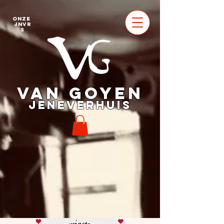
Onze
jnvr
s
VAN GOYEN
JENEVERHUIS