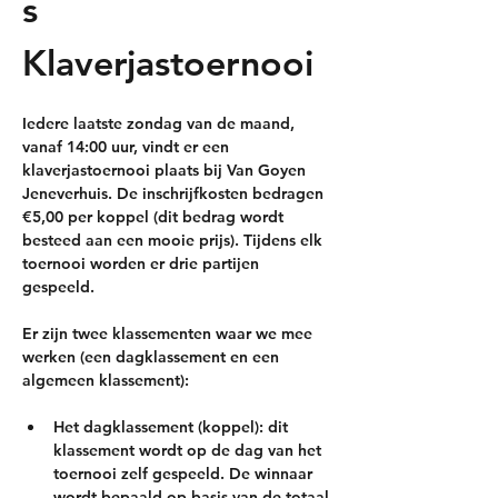
s 
Klaverjastoernooi
Iedere laatste zondag van de maand, 
vanaf 14:00 uur, vindt er een 
klaverjastoernooi plaats bij Van Goyen 
Jeneverhuis. De inschrijfkosten bedragen 
€5,00 per koppel (dit bedrag wordt 
besteed aan een mooie prijs). Tijdens elk 
toernooi worden er drie partijen 
gespeeld.
Er zijn twee klassementen waar we mee 
werken (een dagklassement en een 
algemeen klassement):
Het dagklassement (koppel)
: dit 
klassement wordt op de dag van het 
toernooi zelf gespeeld. De winnaar 
wordt bepaald op basis van de totaal 