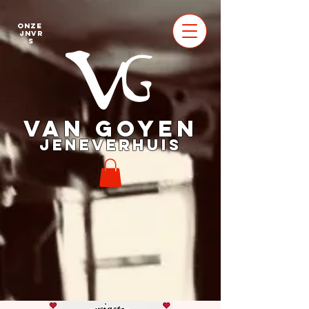
Onze
jnvr
s
VAN GOYEN
JENEVERHUIS