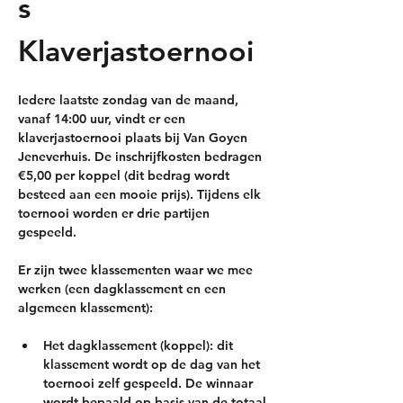
s 
Klaverjastoernooi
Iedere laatste zondag van de maand, 
vanaf 14:00 uur, vindt er een 
klaverjastoernooi plaats bij Van Goyen 
Jeneverhuis. De inschrijfkosten bedragen 
€5,00 per koppel (dit bedrag wordt 
besteed aan een mooie prijs). Tijdens elk 
toernooi worden er drie partijen 
gespeeld.
Er zijn twee klassementen waar we mee 
werken (een dagklassement en een 
algemeen klassement):
Het dagklassement (koppel)
: dit 
klassement wordt op de dag van het 
toernooi zelf gespeeld. De winnaar 
wordt bepaald op basis van de totaal 