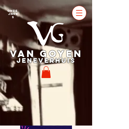
Onze
jnvr
s
VAN GOYEN
JENEVERHUIS